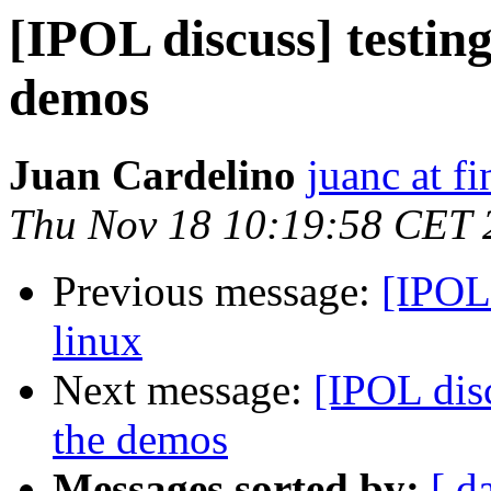
[IPOL discuss] testing
demos
Juan Cardelino
juanc at f
Thu Nov 18 10:19:58 CET 
Previous message:
[IPOL 
linux
Next message:
[IPOL disc
the demos
Messages sorted by:
[ d