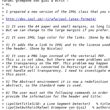
rafael grompone von gioi a écrit :

>
>
>
>
>
http://dev.ipol.im/~jirafa/ipol-latex-format4/
>
>
>
>
>
>
>
>
>
>
>
>
>
>
>
>
>
>
>
>
>
>
>
>