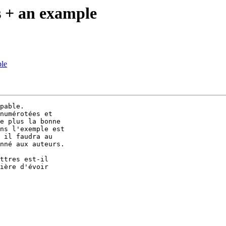
ss + an example
ple
pable.

numérotées et 

e plus la bonne 

ns l'exemple est 

 il faudra au 

nné aux auteurs.

ttres est-il 

ière d'évoir 
