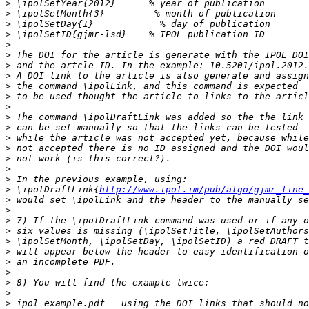
>
>
>
>
>
>
>
>
>
>
>
>
>
>
>
>
>
>
>
 \ipolDraftLink{
http://www.ipol.im/pub/algo/gjmr_line_
>
>
>
>
>
>
>
>
>
>
>