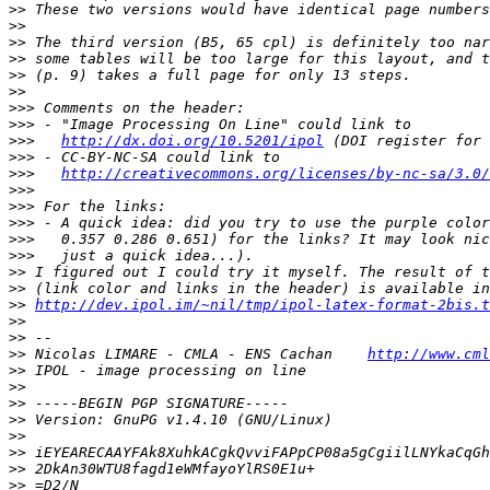
>>
>>
>>
>>
>>
>>
>>>
>>>
>>>
http://dx.doi.org/10.5201/ipol
>>>
>>>
http://creativecommons.org/licenses/by-nc-sa/3.0/
>>>
>>>
>>>
>>>
>>>
>>
>>
>>
http://dev.ipol.im/~nil/tmp/ipol-latex-format-2bis.t
>>
>>
>>
 Nicolas LIMARE - CMLA - ENS Cachan    
http://www.cml
>>
 IPOL - image processing on line                     
>>
>>
>>
>>
>>
>>
>>