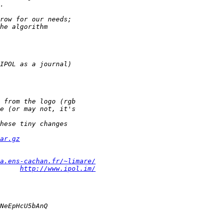
ar.gz
a.ens-cachan.fr/~limare/
     
http://www.ipol.im/