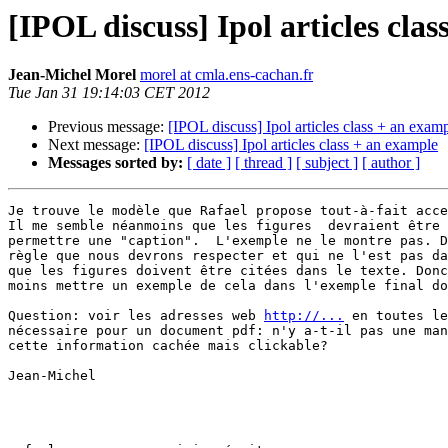
[IPOL discuss] Ipol articles cla
Jean-Michel Morel
morel at cmla.ens-cachan.fr
Tue Jan 31 19:14:03 CET 2012
Previous message:
[IPOL discuss] Ipol articles class + an exam
Next message:
[IPOL discuss] Ipol articles class + an example
Messages sorted by:
[ date ]
[ thread ]
[ subject ]
[ author ]
Je trouve le modèle que Rafael propose tout-à-fait acce
Il me semble néanmoins que les figures  devraient être 
permettre une "caption".  L'exemple ne le montre pas. D
règle que nous devrons respecter et qui ne l'est pas da
que les figures doivent être citées dans le texte. Donc
moins mettre un exemple de cela dans l'exemple final do
Question: voir les adresses web 
http://...
 en toutes le
nécessaire pour un document pdf: n'y a-t-il pas une man
cette information cachée mais clickable?

Jean-Michel
